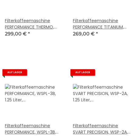
Filterkaffeemaschine
Filterkaffeemaschine
PERFORMANCE THERMO,
PERFORMANCE TITANIUM,
CM9B-125T, 1.25 Liter,
CM7T-125, 1.25 Liter, titan
299,00 €
*
269,00 €
*
schwarz
AUF LAGER
AUF LAGER
Filterkaffeemaschine
Filterkaffeemaschine
PERFORMANCE, WSPL-3B,
SVART PRECISION, WSP-2A,