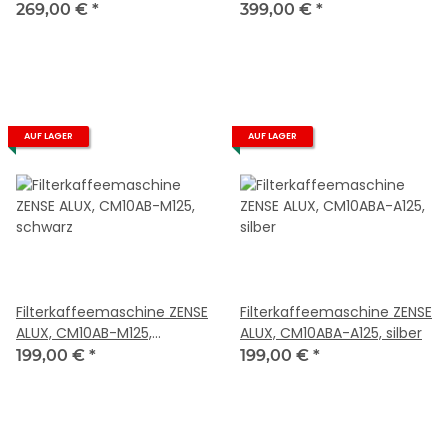
1.25 Liter, schwarz
1.25 Liter, Aluminium
269,00 €
*
399,00 €
*
AUF LAGER
AUF LAGER
Filterkaffeemaschine ZENSE
Filterkaffeemaschine ZENSE
ALUX, CM10AB-M125,
ALUX, CM10ABA-A125, silber
schwarz
199,00 €
*
199,00 €
*