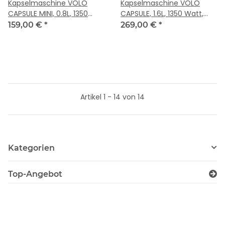
Kapselmaschine VOLO
Kapselmaschine VOLO
CAPSULE MINI, 0.8L, 1350
CAPSULE, 1.6L, 1350 Watt,
Watt, MMA1T-TC15
MMA1T-TCM20
159,00 €
*
269,00 €
*
Artikel 1 - 14 von 14
Kategorien
Top-Angebot