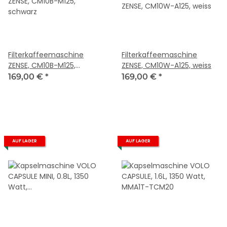
Filterkaffeemaschine
Filterkaffeemaschine
ZENSE, CM10B-M125,
ZENSE, CM10W-A125, weiss
schwarz
169,00 €
*
169,00 €
*
AUF LAGER
AUF LAGER