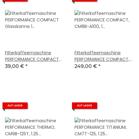
Filterkaffeemaschine
Filterkaffeemaschine
PERFORMANCE COMPACT
PERFORMANCE COMPACT,
Glasskanne 1 Liter, CM8
CM8B-A100, 1 Liter, schwarz
39,00 €
*
249,00 €
*
AUF LAGER
AUF LAGER