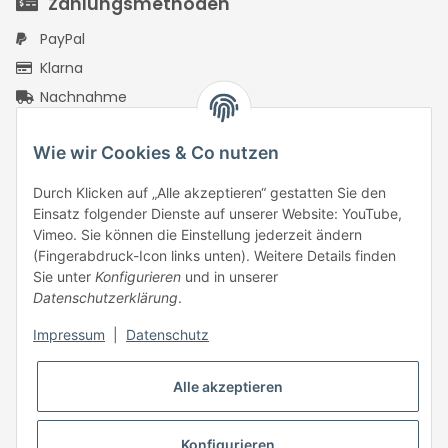
Zahlungsmethoden
PayPal
Klarna
Nachnahme
Vorkasse Überweisung
Wie wir Cookies & Co nutzen
PayPal Checkout
Rechnungskauf mit Ratepay
Durch Klicken auf „Alle akzeptieren“ gestatten Sie den
PayPal Kreditkarte
Einsatz folgender Dienste auf unserer Website: YouTube,
Vimeo. Sie können die Einstellung jederzeit ändern
Google Pay
(Fingerabdruck-Icon links unten). Weitere Details finden
Apple Pay
Sie unter
Konfigurieren
und in unserer
Datenschutzerklärung
.
Klarna Pay Later
Klarna Pay Now
Impressum
|
Datenschutz
Klarna Slice It
ONE Klarna
Alle akzeptieren
Konfigurieren