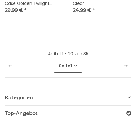
Case Golden Twilight
Clear
Marble
29,99 €
*
24,99 €
*
Artikel 1 - 20 von 35
Seite
1
Kategorien
Top-Angebot