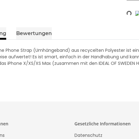
Loading...
149,99 €
*
ung
Bewertungen
che Phone Strap (Umhängeband) aus recycelten Polyester ist eine
ise aufwertet! Es ist smart, einfach in der Handhabung und kan
das iPhone X/XS/XS Max (zusammen mit den IDEAL OF SWEDEN Hand
onen
Gesetzliche Informationen
ns
Datenschutz