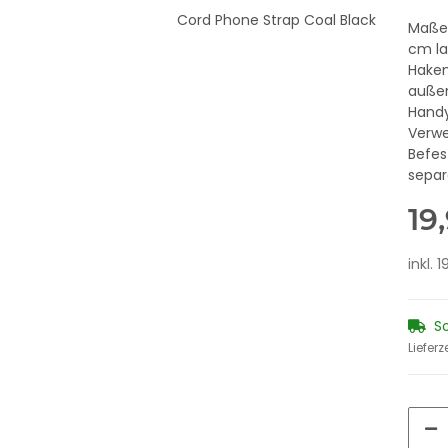
Maße:
cm la
Haken
außen
Handy
Verwe
Befes
separ
19
inkl. 
S
Lieferz
, black
LOOTER Gaming Chair, black-
KAPPA Mou
black
6