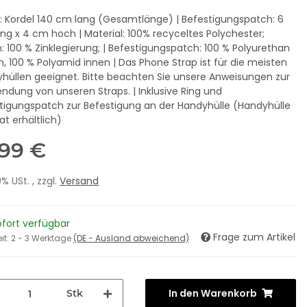
 Kordel 140 cm lang (Gesamtlänge) | Befestigungspatch: 6
ng x 4 cm hoch | Material: 100% recyceltes Polychester;
: 100 % Zinklegierung; | Befestigungspatch: 100 % Polyurethan
, 100 % Polyamid innen | Das Phone Strap ist für die meisten
hüllen geeignet. Bitte beachten Sie unsere Anweisungen zur
ndung von unseren Straps. | Inklusive Ring und
tigungspatch zur Befestigung an der Handyhülle (Handyhülle
at erhältlich)
,99 €
19% USt. , zzgl.
Versand
ofort verfügbar
Frage zum Artikel
eit:
2 - 3 Werktage
(DE - Ausland abweichend)
se - USB, black
VOLITY READY Streaming Starter
In den Warenkorb
Stk
Set
,99 €
*