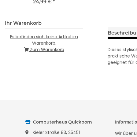
layout
24,99 €
*
Ihr Warenkorb
Beschreib
Es befinden sich keine Artikel im
Warenkorb.
Dieses stylis
Zum Warenkorb
praktische We
geeignet für 
Informati
Computerhaus Quickborn
Kieler Straße 83, 25451
Wir über u