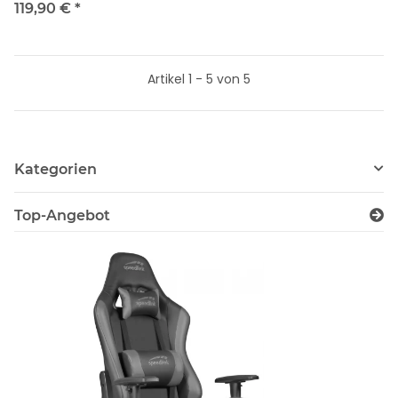
1x 600ml Glasflaschen
119,90 €
*
Artikel 1 - 5 von 5
Kategorien
Top-Angebot