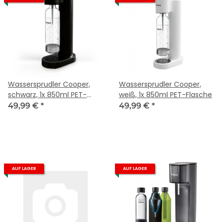
Wassersprudler Cooper,
Wassersprudler Cooper,
schwarz, 1x 850ml PET-
weiß, 1x 850ml PET-Flasche
Flasche
49,99 €
*
49,99 €
*
AUF LAGER
AUF LAGER