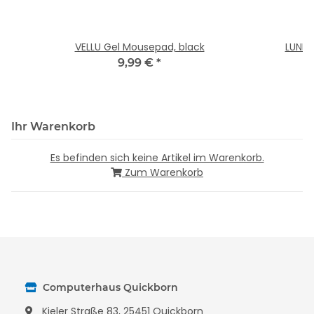
VELLU Gel Mousepad, black
LUNER
9,99 €
*
Ihr Warenkorb
Es befinden sich keine Artikel im Warenkorb.
Zum Warenkorb
Computerhaus Quickborn
Kieler Straße 83, 25451 Quickborn