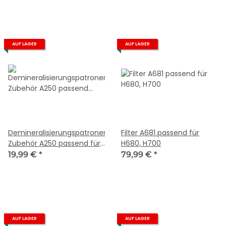
AUF LAGER
AUF LAGER
Demineralisierungspatronen-
Filter A681 passend für
Zubehör A250 passend für
H680, H700
alle Luftbefeuchter,
19,99 €
*
79,99 €
*
Vernebler
AUF LAGER
AUF LAGER