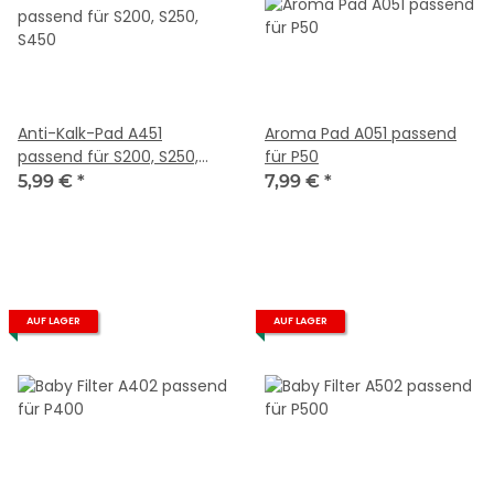
Anti-Kalk-Pad A451
Aroma Pad A051 passend
passend für S200, S250,
für P50
S450
5,99 €
*
7,99 €
*
AUF LAGER
AUF LAGER