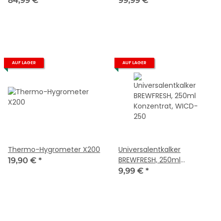
84,99 €
*
99,99 €
*
AUF LAGER
AUF LAGER
Thermo-Hygrometer X200
Universalentkalker
BREWFRESH, 250ml
19,90 €
*
Konzentrat, WICD-250
9,99 €
*