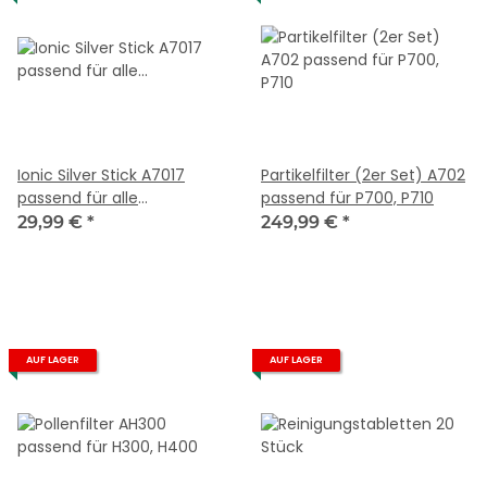
Ionic Silver Stick A7017
Partikelfilter (2er Set) A702
passend für alle
passend für P700, P710
Luftbefeuchter
29,99 €
*
249,99 €
*
AUF LAGER
AUF LAGER