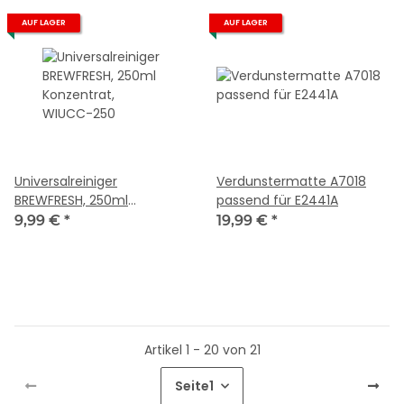
AUF LAGER
AUF LAGER
Universalreiniger
Verdunstermatte A7018
BREWFRESH, 250ml
passend für E2441A
Konzentrat, WIUCC-250
9,99 €
*
19,99 €
*
Artikel 1 - 20 von 21
Seite
1