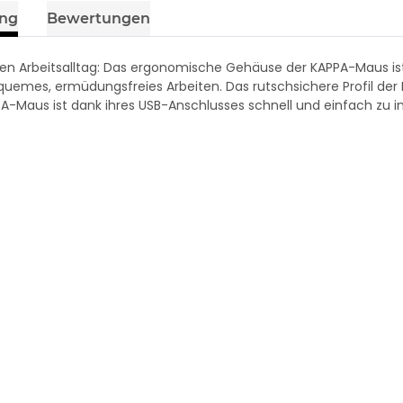
ung
Bewertungen
den Arbeitsalltag: Das ergonomische Gehäuse der KAPPA-Maus is
equemes, ermüdungsfreies Arbeiten. Das rutschsichere Profil 
PPA-Maus ist dank ihres USB-Anschlusses schnell und einfach zu in
, black-
ICY 2,5'' SATA HDD Adapterkabel
SILK Mo
+ Schutzhülle USB 3.0
5
11,99 €
*