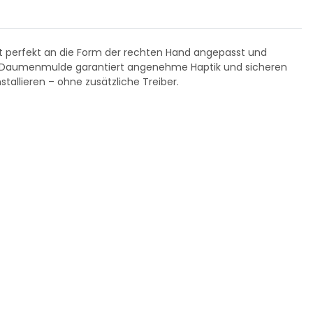
t perfekt an die Form der rechten Hand angepasst und
der Daumenmulde garantiert angenehme Haptik und sicheren
stallieren – ohne zusätzliche Treiber.
usepad, Beach
KAPPA Mouse - USB, black
V
,99 €
*
6,99 €
*