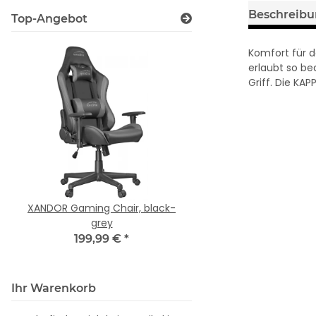
Beschreib
Top-Angebot
Komfort für 
erlaubt so b
Griff. Die KA
XANDOR Gaming Chair, black-
LOOTER Gaming Chair
grey
black
199,99 €
*
149,99 €
*
Ihr Warenkorb