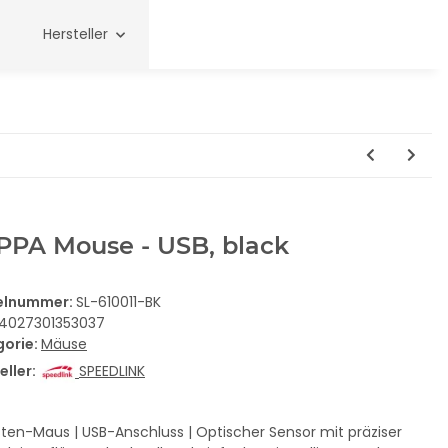
Hersteller
PPA Mouse - USB, black
kelnummer:
SL-610011-BK
4027301353037
gorie:
Mäuse
eller:
SPEEDLINK
ten-Maus | USB-Anschluss | Optischer Sensor mit präziser