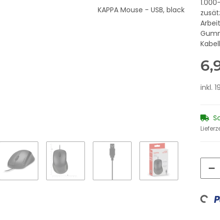
1.000
zusät
Arbei
Gummi
Kabel
6,
inkl. 
S
Lieferz
Loading...