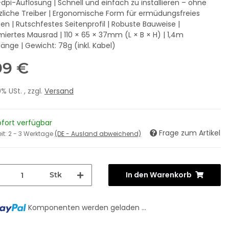
-dpi-Auflösung | Schnell und einfach zu installieren – ohne
zliche Treiber | Ergonomische Form für ermüdungsfreies
ten | Rutschfestes Seitenprofil | Robuste Bauweise |
ertes Mausrad | 110 × 65 × 37mm (L × B × H) | 1,4m
länge | Gewicht: 78g (inkl. Kabel)
99 €
19% USt. , zzgl.
Versand
ofort verfügbar
Frage zum Artikel
eit:
2 - 3 Werktage
(DE - Ausland abweichend)
In den Warenkorb
Stk
Komponenten werden geladen ...