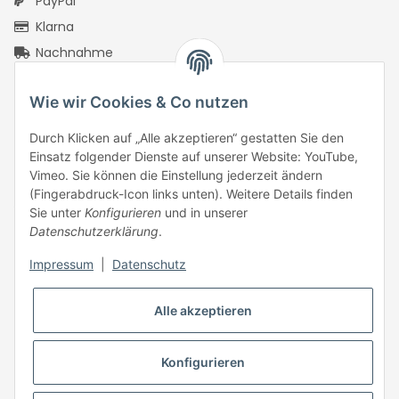
PayPal
Klarna
Nachnahme
Vorkasse Überweisung
Wie wir Cookies & Co nutzen
PayPal Checkout
Rechnungskauf mit Ratepay
Durch Klicken auf „Alle akzeptieren“ gestatten Sie den
PayPal Kreditkarte
Einsatz folgender Dienste auf unserer Website: YouTube,
Vimeo. Sie können die Einstellung jederzeit ändern
Google Pay
(Fingerabdruck-Icon links unten). Weitere Details finden
Apple Pay
Sie unter
Konfigurieren
und in unserer
Datenschutzerklärung
.
Klarna Pay Later
Klarna Pay Now
Impressum
|
Datenschutz
Klarna Slice It
ONE Klarna
Alle akzeptieren
Konfigurieren
* Alle Preise inkl. gesetzlicher USt., zzgl.
Versand