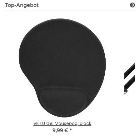
Top-Angebot
VELLU Gel Mousepad, black
V
9,99 €
*