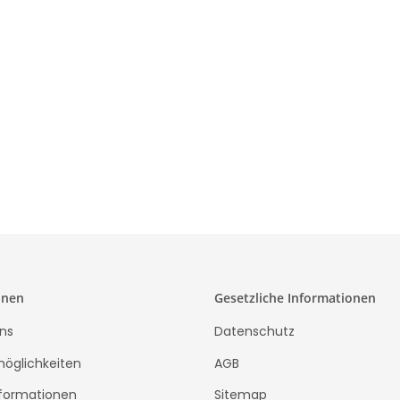
Gaming Keyb
5,99 €
*
24
onen
Gesetzliche Informationen
ns
Datenschutz
öglichkeiten
AGB
formationen
Sitemap