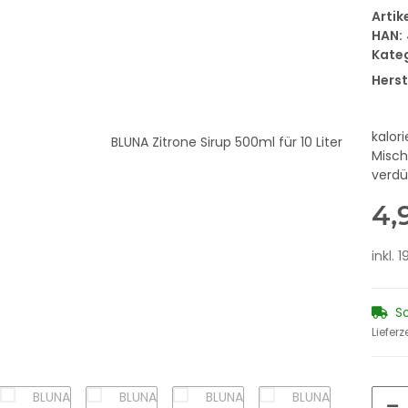
Arti
HAN:
Kate
Herst
kalor
Misch
verd
4,
inkl. 
S
Lieferz