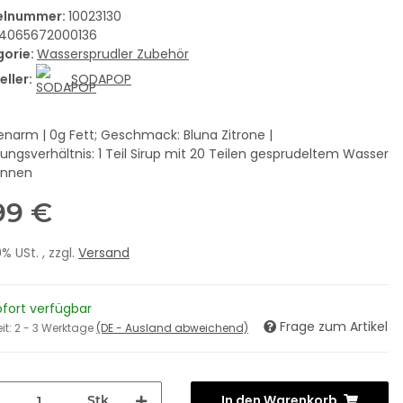
kelnummer:
10023130
4065672000136
gorie:
Wassersprudler Zubehör
eller:
SODAPOP
ienarm | 0g Fett; Geschmack: Bluna Zitrone |
ungsverhältnis: 1 Teil Sirup mit 20 Teilen gesprudeltem Wasser
ünnen
99 €
19% USt. , zzgl.
Versand
ofort verfügbar
Frage zum Artikel
eit:
2 - 3 Werktage
(DE - Ausland abweichend)
In den Warenkorb
Stk