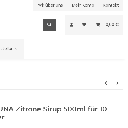
Wir über uns
Mein Konto
Kontakt
0,00 €
steller
NA Zitrone Sirup 500ml für 10
er