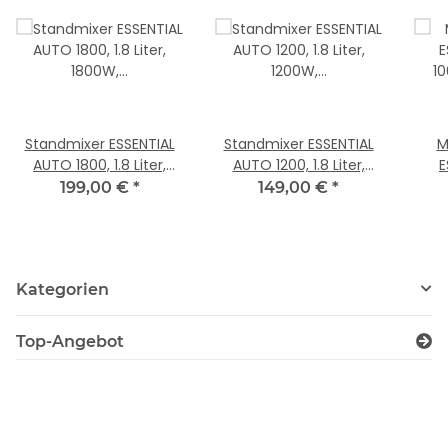
Standmixer ESSENTIAL
Standmixer ESSENTIAL
M
AUTO 1800, 1.8 Liter,
AUTO 1200, 1.8 Liter,
E
1800W, RBLP-1800B,
1200W, RBLP-1200S,
1
199,00 €
*
149,00 €
*
schwarz
silber
Kategorien
Top-Angebot