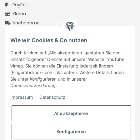
PayPal
Klarna
Nachnahme
Vorkasse Überweisung
Wie wir Cookies & Co nutzen
PayPal Checkout
Rechnungskauf mit Ratepay
Durch Klicken auf „Alle akzeptieren“ gestatten Sie den
PayPal Kreditkarte
Einsatz folgender Dienste auf unserer Website: YouTube,
Vimeo. Sie können die Einstellung jederzeit ändern
Google Pay
(Fingerabdruck-Icon links unten). Weitere Details finden
Apple Pay
Sie unter
Konfigurieren
und in unserer
Datenschutzerklärung
.
Klarna Pay Later
Klarna Pay Now
Impressum
|
Datenschutz
Klarna Slice It
ONE Klarna
Alle akzeptieren
Konfigurieren
* Alle Preise inkl. gesetzlicher USt., zzgl.
Versand