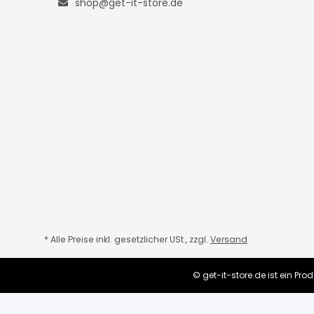
shop@get-it-store.de
* Alle Preise inkl. gesetzlicher USt., zzgl.
Versand
© get-it-store.de ist ein P