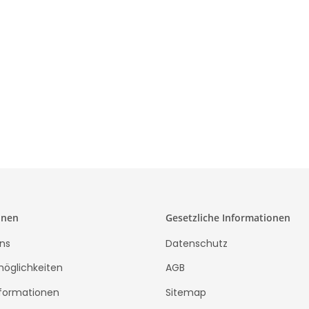
5,99 €
*
14
onen
Gesetzliche Informationen
ns
Datenschutz
öglichkeiten
AGB
formationen
Sitemap