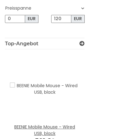
Preisspanne
EUR
EUR
Top-Angebot
BEENIE Mobile Mouse - Wired
SILK Mousepad, B
USB, black
5,99 €
*