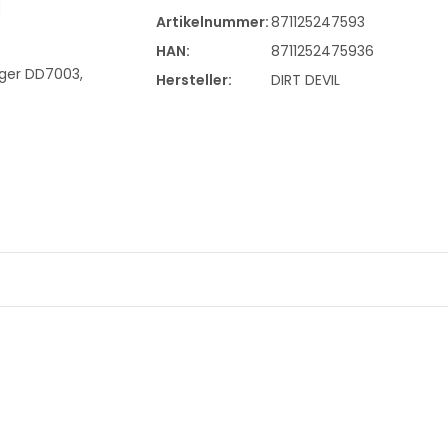
Artikelnummer:
871125247593
HAN:
8711252475936
Hersteller:
DIRT DEVIL