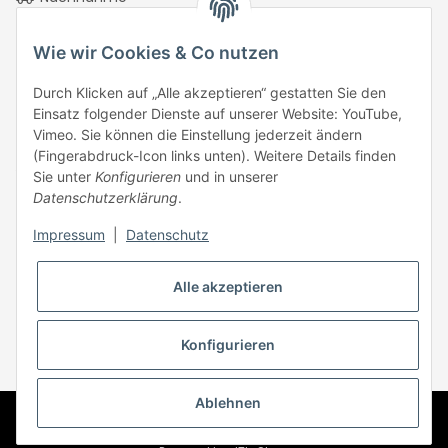
Vorkasse Überweisung
Wie wir Cookies & Co nutzen
PayPal Checkout
Rechnungskauf mit Ratepay
Durch Klicken auf „Alle akzeptieren“ gestatten Sie den
PayPal Kreditkarte
Einsatz folgender Dienste auf unserer Website: YouTube,
Vimeo. Sie können die Einstellung jederzeit ändern
Google Pay
(Fingerabdruck-Icon links unten). Weitere Details finden
Apple Pay
Sie unter
Konfigurieren
und in unserer
Datenschutzerklärung
.
Klarna Pay Later
Klarna Pay Now
Impressum
|
Datenschutz
Klarna Slice It
ONE Klarna
Alle akzeptieren
Konfigurieren
* Alle Preise inkl. gesetzlicher USt., zzgl.
Versand
Ablehnen
© get-it-store.de ist ein Produkt von Computerhaus Quickborn
2025
Besucherzähler: 288625