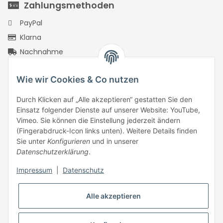
Zahlungsmethoden
PayPal
Klarna
Nachnahme
Vorkasse Überweisung
Wie wir Cookies & Co nutzen
PayPal Checkout
Rechnungskauf mit Ratepay
Durch Klicken auf „Alle akzeptieren“ gestatten Sie den
PayPal Kreditkarte
Einsatz folgender Dienste auf unserer Website: YouTube,
Vimeo. Sie können die Einstellung jederzeit ändern
Google Pay
(Fingerabdruck-Icon links unten). Weitere Details finden
Apple Pay
Sie unter
Konfigurieren
und in unserer
Datenschutzerklärung
.
Klarna Pay Later
Klarna Pay Now
Impressum
|
Datenschutz
Klarna Slice It
ONE Klarna
Alle akzeptieren