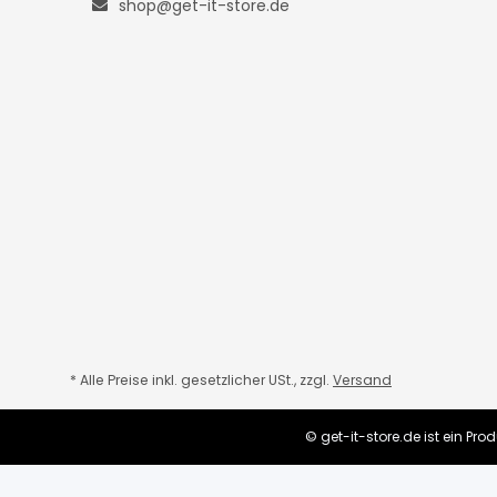
shop@get-it-store.de
* Alle Preise inkl. gesetzlicher USt., zzgl.
Versand
© get-it-store.de ist ein P