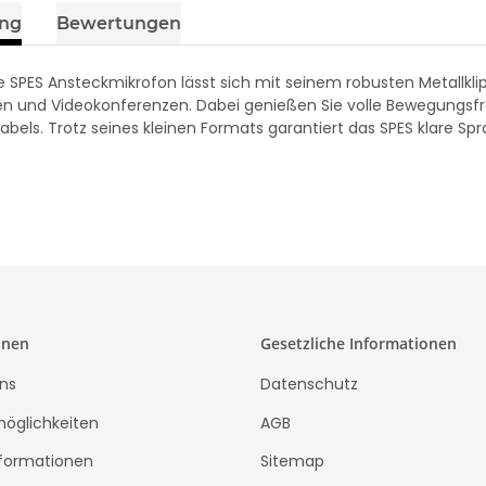
7,99 €
*
ung
Bewertungen
SPES Ansteckmikrofon lässt sich mit seinem robusten Metallkli
en und Videokonferenzen. Dabei genießen Sie volle Bewegungsfr
abels. Trotz seines kleinen Formats garantiert das SPES klare Sp
onen
Gesetzliche Informationen
ns
Datenschutz
öglichkeiten
AGB
formationen
Sitemap