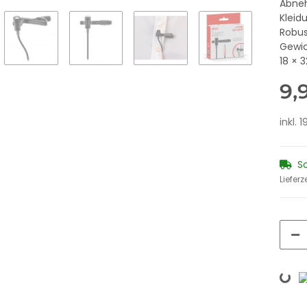
Abneh
Kleid
Robus
Gewic
18 × 
9,
inkl. 
S
Lieferz
Loading...
 black
BEENIE Mobile Mouse - Wired
SILK Mo
USB, black
5