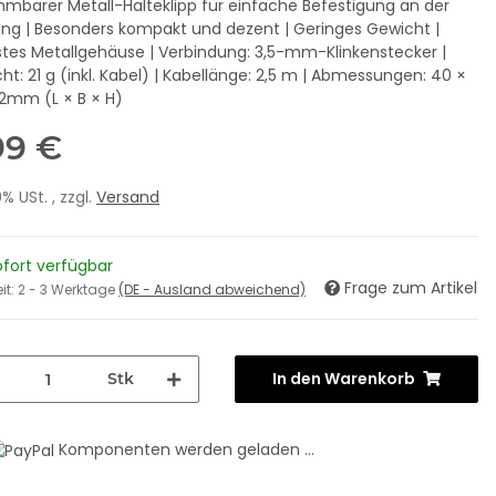
mbarer Metall-Halteklipp für einfache Befestigung an der
ung | Besonders kompakt und dezent | Geringes Gewicht |
tes Metallgehäuse | Verbindung: 3,5-mm-Klinkenstecker |
ht: 21 g (inkl. Kabel) | Kabellänge: 2,5 m | Abmessungen: 40 ×
32mm (L × B × H)
99 €
19% USt. , zzgl.
Versand
ofort verfügbar
Frage zum Artikel
eit:
2 - 3 Werktage
(DE - Ausland abweichend)
In den Warenkorb
Stk
Komponenten werden geladen ...
usepad, Beach
VOLITY READY Streaming Starter
LOO
Set
,99 €
*