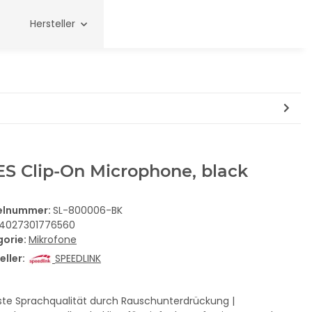
Hersteller
S Clip-On Microphone, black
kelnummer:
SL-800006-BK
4027301776560
gorie:
Mikrofone
eller:
SPEEDLINK
te Sprachqualität durch Rauschunterdrückung |