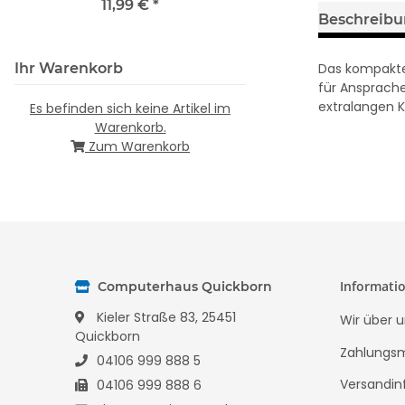
11,99 €
*
Beschreib
Das kompakte 
Ihr Warenkorb
für Ansprach
extralangen K
Es befinden sich keine Artikel im
Warenkorb.
Zum Warenkorb
Informati
Computerhaus Quickborn
Kieler Straße 83, 25451
Wir über u
Quickborn
Zahlungsm
04106 999 888 5
Versandin
04106 999 888 6