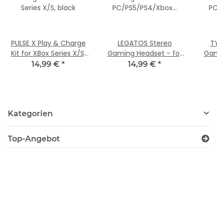
PULSE X Play & Charge
LEGATOS Stereo
T
Kit for XBox Series X/S,
Gaming Headset - for
Gam
black
PC/PS5/PS4/Xbox
P
14,99 €
*
14,99 €
*
Series
X/S/Switch/OLED/Lite,
X/S
black
Kategorien
Top-Angebot