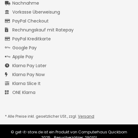
Nachnahme
Vorkasse Überweisung
PayPal Checkout
Rechnungskauf mit Ratepay
PayPal Kreditkarte
Google Pay
Apple Pay
Klarna Pay Later
Klarna Pay Now
Klarna Slice It
ONE Klarna
* Alle Preise inkl. gesetzlicher USt., zzgl.
Versand
© get-it-store.de ist ein Produkt von Computerhaus Quickborn
2025
Besucherzähler: 290101