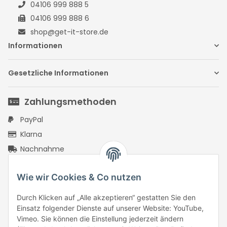
04106 999 888 5
04106 999 888 6
shop@get-it-store.de
Informationen
Gesetzliche Informationen
Zahlungsmethoden
PayPal
Klarna
Nachnahme
Vorkasse Überweisung
Wie wir Cookies & Co nutzen
PayPal Checkout
Rechnungskauf mit Ratepay
Durch Klicken auf „Alle akzeptieren“ gestatten Sie den
PayPal Kreditkarte
Einsatz folgender Dienste auf unserer Website: YouTube,
Vimeo. Sie können die Einstellung jederzeit ändern
Google Pay