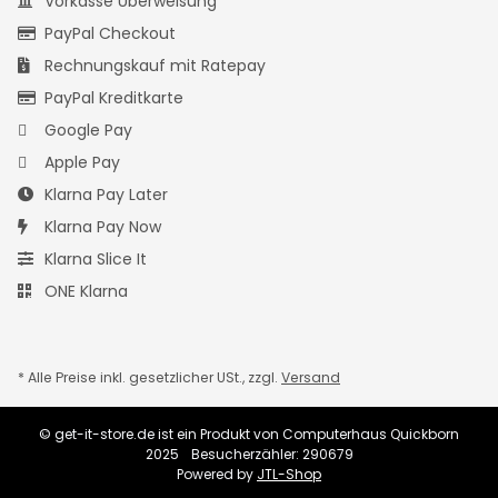
Vorkasse Überweisung
PayPal Checkout
Rechnungskauf mit Ratepay
PayPal Kreditkarte
Google Pay
Apple Pay
Klarna Pay Later
Klarna Pay Now
Klarna Slice It
ONE Klarna
* Alle Preise inkl. gesetzlicher USt., zzgl.
Versand
© get-it-store.de ist ein Produkt von Computerhaus Quickborn
2025
Besucherzähler: 290679
Powered by
JTL-Shop