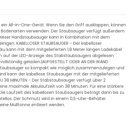
 ein All-in-One-Gerät. Wenn Sie den Griff ausklappen, können
ner Bodenarten verwenden. Der Staubsauger verfügt außerdem
. Dieser Handstaubsauger kann in Kombination mit dem
inigen. KABELLOSER STAUBSAUGER - Der kabelloser
Akku kann mit dem mitgelieferten 1,8 Meter langen Ladekabel
nn auf der LED-Anzeige des Stabstaubsaugers abgelesen
ür vollständig geladen.|AUFGESTELLT ODER AN DER WAND
ndstaubsauger so kompakt wie möglich zusammenzulegen und
 kann der kabellose Staubsauger mit der mitgelieferten
U 38 MINUTEN - Der Stabstaubsauger verfügt über 2
eine maximale Akkulaufzeit von 38 Minuten. Für eine stärkere
e Laufzeit des kabellosen Staubsaugers beträgt dann bis zu
tellos. Der Schmutz wird in einem 0,5-Liter-Behälter
eine Mülltonne entleert werden.