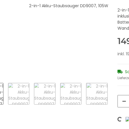
2-in-
inklus
Batter
Wand
14
inkl. 
S
Lieferz
Loading...