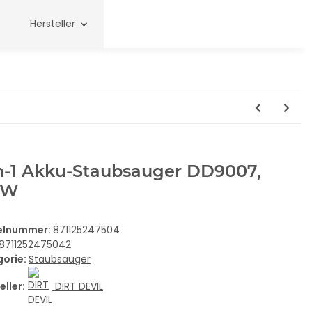
Hersteller
in-1 Akku-Staubsauger DD9007,
5W
kelnummer:
871125247504
8711252475042
gorie:
Staubsauger
eller:
DIRT DEVIL