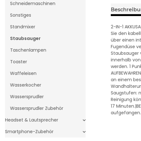
Schneidemaschinen
Beschreib
Sonstiges
2-IN-1 AKKUSA
Standmixer
Sie den kabe
Staubsauger
über einen in
Fugendüse ve
Taschenlampen
Staubsauger v
innerhalb von
Toaster
werden. 1 Pun
AUFBEWAHREN 
Waffeleisen
an einem bes
Wasserkocher
Wandhalterun
Saugstufen: n
Wassersprudler
Reinigung kön
17 Minuten.|B
Wassersprudler Zubehör
aufgefangen. 
Headset & Lautsprecher
Smartphone-Zubehör