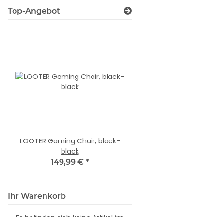
Top-Angebot
LOOTER Gaming Chair, black-
LUNERA Metal RGB R
black
Gaming Keyboard, bl
layout
149,99 €
*
24,99 €
*
Ihr Warenkorb