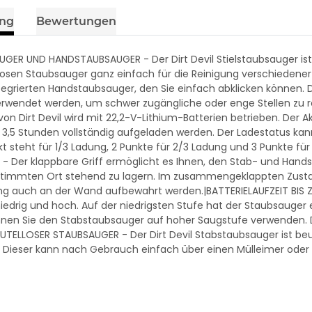
ung
Bewertungen
UGER UND HANDSTAUBSAUGER - Der Dirt Devil Stielstaubsauger ist
llosen Staubsauger ganz einfach für die Reinigung verschiede
tegrierten Handstaubsauger, den Sie einfach abklicken können
rwendet werden, um schwer zugängliche oder enge Stellen zu re
on Dirt Devil wird mit 22,2-V-Lithium-Batterien betrieben. Der 
 3,5 Stunden vollständig aufgeladen werden. Der Ladestatus ka
kt steht für 1/3 Ladung, 2 Punkte für 2/3 Ladung und 3 Punkte f
- Der klappbare Griff ermöglicht es Ihnen, den Stab- und Ha
timmten Ort stehend zu lagern. Im zusammengeklappten Zustand
g auch an der Wand aufbewahrt werden.|BATTERIELAUFZEIT BIS Z
iedrig und hoch. Auf der niedrigsten Stufe hat der Staubsauger 
nen Sie den Stabstaubsauger auf hoher Saugstufe verwenden. Di
EUTELLOSER STAUBSAUGER - Der Dirt Devil Stabstaubsauger ist beu
Dieser kann nach Gebrauch einfach über einen Mülleimer oder 