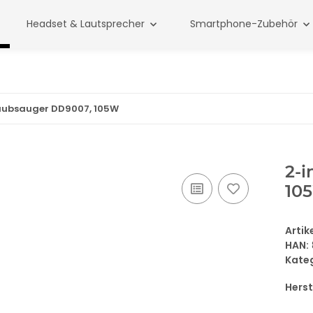
Headset & Lautsprecher
Smartphone-Zubehör
aubsauger DD9007, 105W
2-
10
Arti
HAN:
Kate
Herst