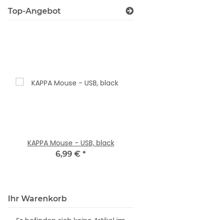
Top-Angebot
KAPPA Mouse - USB, black
VELLU Gel Mousepad
6,99 €
*
9,99 €
*
Ihr Warenkorb