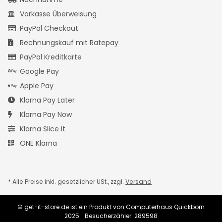
Vorkasse Überweisung
PayPal Checkout
Rechnungskauf mit Ratepay
PayPal Kreditkarte
Google Pay
Apple Pay
Klarna Pay Later
Klarna Pay Now
Klarna Slice It
ONE Klarna
* Alle Preise inkl. gesetzlicher USt., zzgl.
Versand
© get-it-store.de ist ein Produkt von Computerhaus Quickborn
2025
Besucherzähler: 289598